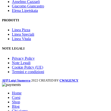
Anselmo Cazzarò
Giacomo Giancastro
Elena Lipetskaia
PRODOTTI
Linea Pizza
Linea Speciali
Linea Vitala
NOTE LEGALI
Privacy Policy
Note Legali
Cookie Policy (UE)
Termini e condizioni
AFP Luigi Stamerra
2022 CREATED BY
CWAGENCY
Home
Corsi
Shop
Blog
Chi siamo