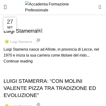
Blog
0
27
27
27
AFP
SET
SET
SET
Luigi Stamerra￼
0
Luigi Stamerra
Luigi Stamerra nasce ad Alliste, in provincia di Lecce, nel
1970 e inizia la sua carriera come titolare del risto...
Continue reading
AFP
LUIGI STAMERRA: “CON MOLINI
VALENTE PIZZA TRA TRADIZIONE ED
EVOLUZIONE”
0
Luigi Stamerra